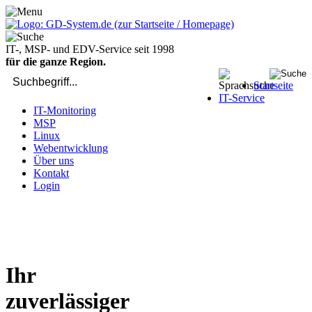
IT-, MSP- und EDV-Service seit 1998
für die ganze Region.
Startseite
IT-Service
IT-Monitoring
MSP
Linux
Webentwicklung
Über uns
Kontakt
Login
bei Computer-Problemen - DIREKT die Profis rufen: 02429 909-
904
Ihr
zuverlässiger