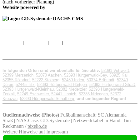
(nach vorheriger Planung)
Website powered by
Sitemap
|
Impressum
|
AGB
|
Datenschutz
|
© 1998 - 2026 GD-
System.de
In folgenden Orten sind wir ebenfalls für Sie aktiv:
52391 Vettweiß
,
52399 Merzenich
,
52070 Aachen
,
52393 Hürtgenwald-Gey
,
53925 Kall
,
52355 Rölsdorf
,
52222 Stolberg
,
52459 Inden
,
50374 Erftstadt
,
52349
Düren
,
52445 Titz
,
52393 Hürtgenwald-Hürtgen
,
52393 Hürtgenwald-Straß
,
52393 Hürtgenwald-Kleinhau
,
52382 Niederzier
,
52393 Hürtgenwald-
Zerkall
,
52249 Eschweiler
,
52441 Linnich
,
52385 Nideggen
,
52372
Kreuzau
,
52393 Hürtgenwald-Schafberg
,
und umliegender Region!
Quellennachweise (Photos)
Fußballmanschaft: SC Alemannia
Straß | NAS-Case: GD-System.de | Netzwerkkabel in Hand: Tim
Reckmann /
pixelio.de
Weitere Hinweise auf
Impressum