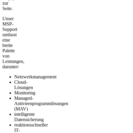
zur
Seite.
Unser
MSP-
Support
umfasst
eine
breite
Palette
von
Leistungen,
darunter:
Netzwerkmanagement
Cloud-
Lösungen
Monitoring
Managed-
Antivirenprogrammlösungen
(MAV)
intelligente
Datensicherung
reaktionsschneller
IT-