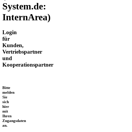
System.de:
InternArea)
Login
für
Kunden,
Vertriebspartner
und
Kooperationspartner
Bitte
melden
Sie
sich
hier
mit
Ihren
Zugangsdaten
an.