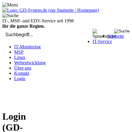
IT-, MSP- und EDV-Service seit 1998
für die ganze Region.
Startseite
IT-Service
IT-Monitoring
MSP
Linux
Webentwicklung
Über uns
Kontakt
Login
bei Computer-Problemen - DIREKT die Profis rufen: 02429 909-
904
Login
(GD-