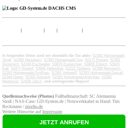
Sitemap
|
Impressum
|
AGB
|
Datenschutz
|
© 1998 - 2026 GD-
System.de
In folgenden Orten sind wir ebenfalls für Sie aktiv:
52393 Hürtgenwald-
Straß
,
52396 Heimbach
,
52393 Hürtgenwald-Gey
,
50171 Kerpen
,
52391
Disternich
,
52249 Eschweiler
,
53879 Euskirchen
,
53909 Zülpich
,
53925
Kall
,
52477 Alsdorf
,
53940 Hellenthal
,
52222 Stolberg
,
52388 Nörvenich
,
52393 Hürtgenwald-Großhau
,
52391 Vettweiß
,
52393 Hürtgenwald-Zerkall
,
52349 Düren
,
52355 Rölsdorf
,
52393 Hürtgenwald-Kleinhau
,
52382
Niederzier
,
52428 Jülich
,
und umliegender Region!
Quellennachweise (Photos)
Fußballmanschaft: SC Alemannia
Straß | NAS-Case: GD-System.de | Netzwerkkabel in Hand: Tim
Reckmann /
pixelio.de
Weitere Hinweise auf
Impressum