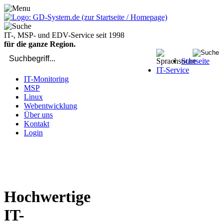
IT-, MSP- und EDV-Service seit 1998
für die ganze Region.
Startseite
IT-Service
IT-Monitoring
MSP
Linux
Webentwicklung
Über uns
Kontakt
Login
bei Computer-Problemen - DIREKT die Profis rufen: 02429 909-
904
Hochwertige
IT-