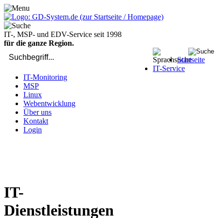
IT-, MSP- und EDV-Service seit 1998
für die ganze Region.
Startseite
IT-Service
IT-Monitoring
MSP
Linux
Webentwicklung
Über uns
Kontakt
Login
bei Computer-Problemen - DIREKT die Profis rufen: 02429 909-
904
IT-
Dienstleistungen