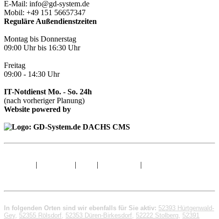
E-Mail: info@gd-system.de
Mobil: +49 151 56657347
Reguläre Außendienstzeiten
Montag bis Donnerstag
09:00 Uhr bis 16:30 Uhr
Freitag
09:00 - 14:30 Uhr
IT-Notdienst Mo. - So. 24h
(nach vorheriger Planung)
Website powered by
Sitemap
|
Impressum
|
AGB
|
Datenschutz
|
© 1998 - 2026 GD-
System.de
In folgenden Orten sind wir ebenfalls für Sie aktiv:
52393 Hürtgenwald-
Gey
,
52355 Rölsdorf
,
52353 Düren-Birkesdorf
,
52222 Stolberg
,
52391