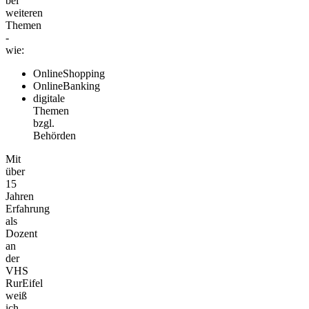
bei
weiteren
Themen
-
wie:
OnlineShopping
OnlineBanking
digitale
Themen
bzgl.
Behörden
Mit
über
15
Jahren
Erfahrung
als
Dozent
an
der
VHS
RurEifel
weiß
ich,