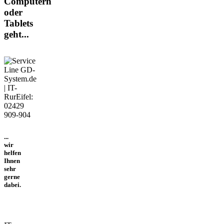
Computern
oder
Tablets
geht...
...
wir
helfen
Ihnen
sehr
gerne
dabei.