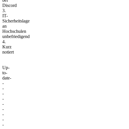
bei
Discord
3.
IT-
Sicherheitslage
an
Hochschulen
unbefriedigend
4.
Kurz
notiert
Up-
to-
date-
-
-
-
-
-
-
-
-
-