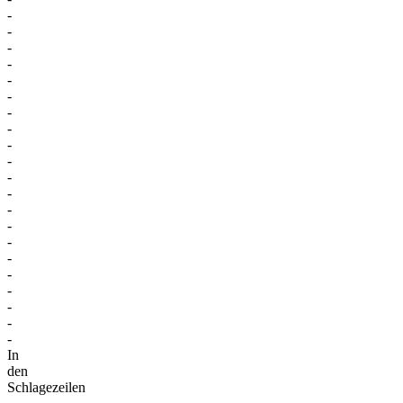
-
-
-
-
-
-
-
-
-
-
-
-
-
-
-
-
-
-
-
-
-
In
den
Schlagezeilen