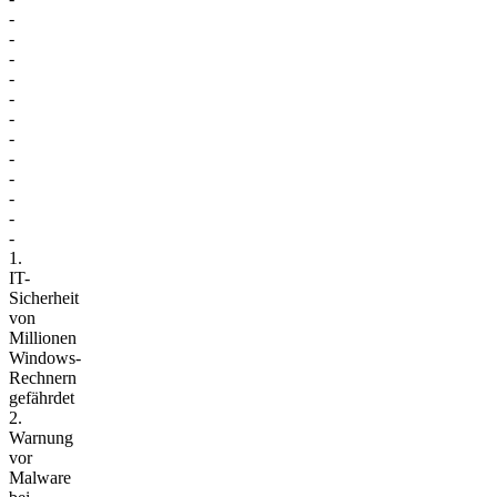
-
-
-
-
-
-
-
-
-
-
-
-
1.
IT-
Sicherheit
von
Millionen
Windows-
Rechnern
gefährdet
2.
Warnung
vor
Malware