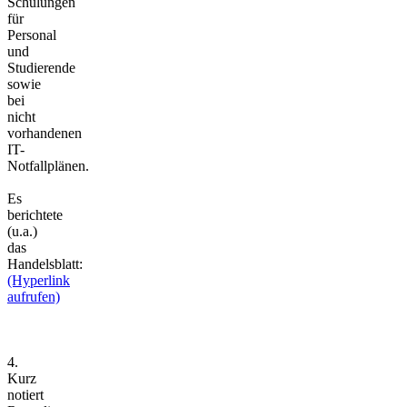
Schulungen
für
Personal
und
Studierende
sowie
bei
nicht
vorhandenen
IT-
Notfallplänen.
Es
berichtete
(u.a.)
das
Handelsblatt:
(Hyperlink
aufrufen)
4.
Kurz
notiert