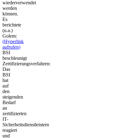
wiederverwendet
werden
können.
Es
berichtete
(u.a.)
Golem:
(Hyperlink
aufrufen)
BSI
beschleunigt
Zertifizierungsverfahren:
Das
BSI
hat
auf
den
steigenden
Bedarf
an
zertifizierten
IT-
Sicherheitsdienstleistern
reagiert
und