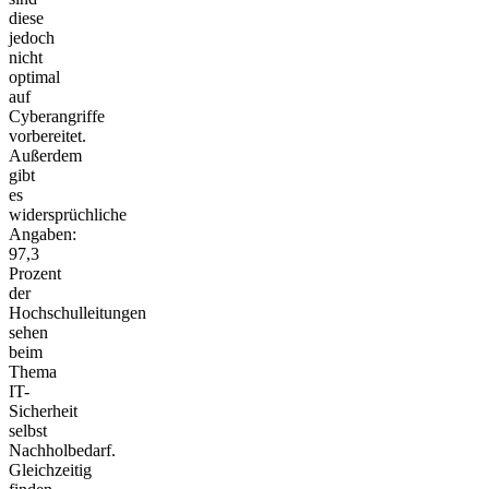
diese
jedoch
nicht
optimal
auf
Cyberangriffe
vorbereitet.
Außerdem
gibt
es
widersprüchliche
Angaben:
97,3
Prozent
der
Hochschulleitungen
sehen
beim
Thema
IT-
Sicherheit
selbst
Nachholbedarf.
Gleichzeitig