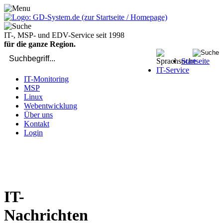
IT-, MSP- und EDV-Service seit 1998
für die ganze Region.
Startseite
IT-Service
IT-Monitoring
MSP
Linux
Webentwicklung
Über uns
Kontakt
Login
bei Computer-Problemen - DIREKT die Profis rufen: 02429 909-
904
IT-
Nachrichten